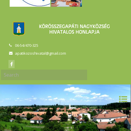
06-54/470-325
apatikozoshivatal@gmail.com