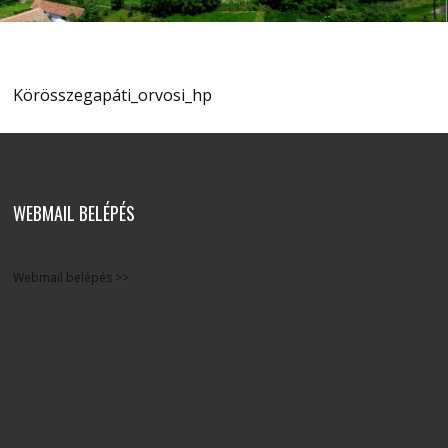
Körösszegapáti_orvosi_hp
WEBMAIL BELÉPÉS
Webmail belépés >>