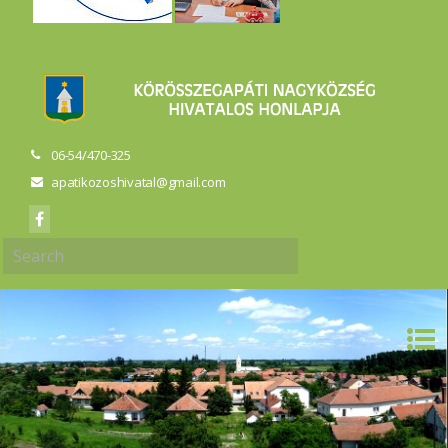
06-54/470-325
apatikozoshivatal@gmail.com