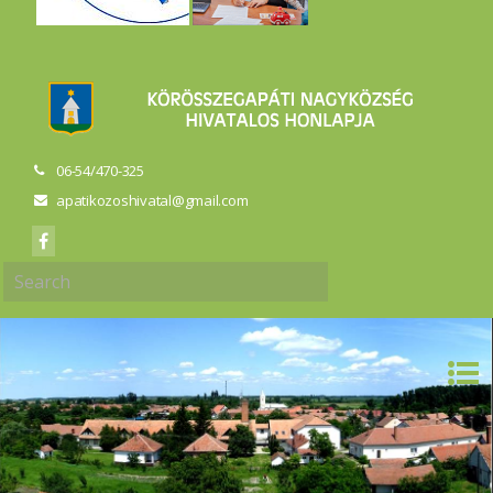
06-54/470-325
apatikozoshivatal@gmail.com