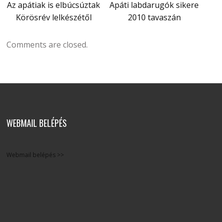
Az apátiak is elbúcsúztak
Apáti labdarugók sikere
Körösrév lelkészétől
2010 tavaszán
Comments are closed.
WEBMAIL BELÉPÉS
Webmail belépés >>