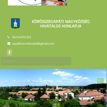
06-54/470-325
apatikozoshivatal@gmail.com