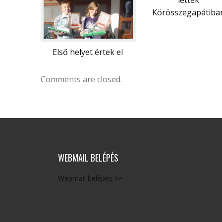
lettek
Körösszegapátiba
Első helyet értek el
Comments are closed.
WEBMAIL BELÉPÉS
Webmail belépés >>