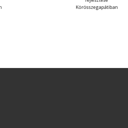
fejlesztése
n
Körösszegapátiban