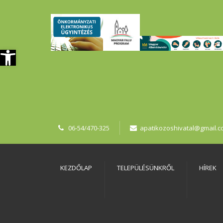
szköztár megnyitása
06-54/470-325
apatikozoshivatal@gmail.
KEZDŐLAP
TELEPÜLÉSÜNKRŐL
HÍREK