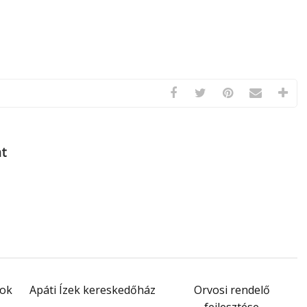
at
rok
Apáti Ízek kereskedőház
Orvosi rendelő