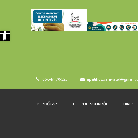
szköztár megnyitása
06-54/470-325
apatikozoshivatal@gmail.
KEZDŐLAP
TELEPÜLÉSÜNKRŐL
HÍREK