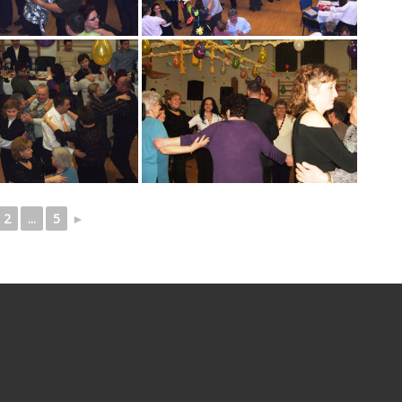
2
...
5
►