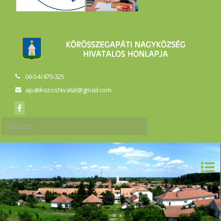
06-54/470-325
apatikozoshivatal@gmail.com